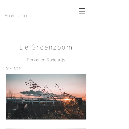
MaartenJellema
De Groenzoom
Berkel en Rodenrijs
01/12/19